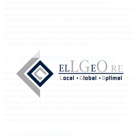
s’était habituée à ma présence constante à la maison.
Recommencer à travailler en présentiel voulait donc dire que je
ne serais plus là à la sortie de l’école, par exemple. Mes filles
étaient-elles prêtes pour ça ? Mon mari était-il prêt pour ça ?
Étant donné que notre vie à tous allait éventuellement changer,
nous avons décidé d’avoir un temps de réflexion en famille. Un
temps où chacun aurait son mot à dire sur la situation. Un temps
où chacun serait aussi à l’écoute de l’autre.
… LES POSSIBILITÉS D’ÉVOLUTION.
«Toute croissance commence à la fin de votre zone de confort»,
observe le coach en développement Anthony Robbins. Et je suis
on ne peut plus d’accord. Enfant, déjà, mes parents me disaient
toujours qu’il fallait bosser dur pour avancer dans la vie, pour
grandir, sur tous les plans : professionnel, personnel, familial,
spirituel… Quitte à, parfois, sortir de sa zone de confort. En
grandissant, j’ai compris toute l’importance du dur labeur, j’ai
compris le désir de mes parents de me voir évoluer. Et c’est ce
même désir de grandir, qui a contribué à mon choix final.
… LE DISCERNEMENT.