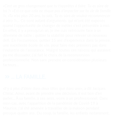
«C’est un gros changement que tu t’apprêtes à faire. Tu es sûre de
toi ?» «Est-ce que cela ne risque pas d’impacter sur ta vie de famille
?», «Tu n’as plus 20 ans, tu sais. Tu es sûre de vouloir recommencer
à zéro ?»
… Ce sont autant d’arguments qui m’ont été exposés
quand l’opportunité de changer de métier s’est présentée à moi.
En effet, il y a presqu’un an, je me suis retrouvée face à un
dilemme de taille : quitter la stabilité pour relever un nouveau
défi. En l’occurrence, quitter 15 ans d’expérience dans la presse,
une excellente école de vie, pour faire mes premiers pas dans
l’industrie de l’assurance. Malgré toutes ces raisons qui auraient
pu me dissuader, j’ai fait le choix de la reconversion
professionnelle. Non sans prendre en considération plusieurs
facteurs…
… LA FAMILLE.
«Il y a plus d’idées dans deux têtes que dans une»
, a dit Jacques
Chirac. Ainsi, avant de prendre une décision, il est bon d’en
parler… À sa famille, à ses amis, voire à un professionnel. Dans
mon cas, avec l’apparition de la pandémie de Covid-19 à
Maurice, j’ai été amenée à travailler de la maison pendant
presque quatre ans. Du coup, la famille, les enfants notamment,