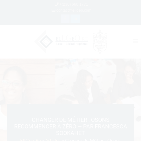
+(230) 660 1771
contact@ellgeo.com
CHANGER DE MÉTIER : OSONS
RECOMMENCER À ZÉRO — PAR FRANCESCA
SOOKAHET
EllGeo Re
»
Articles
» Changer de Métier : Osons