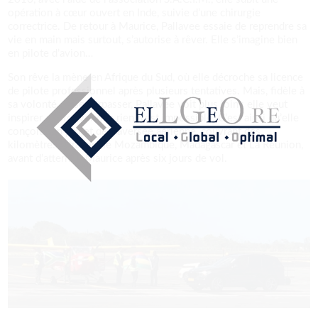
opération à cœur ouvert en Inde, suivie d’une chirurgie
correctrice. De retour à Maurice, Pallavee essaie de reprendre sa
vie en main mais surtout, s’autorise à rêver. Elle s’imagine bien
en pilote d’avion…
Son rêve la mène en Afrique du Sud, où elle décroche sa licence
de pilote professionnel après plusieurs tentatives. Mais, fidèle à
sa volonté de se surpasser, Pallavee voit plus loin : elle veut
inspirer et prouver que rien n’est impossible. C’est ainsi qu’elle
conçoit son projet de traversée aérienne, couvrant des
kilomètres à travers le Mozambique, Madagascar et La Réunion,
avant d’atterrir à Maurice après six jours de vol.