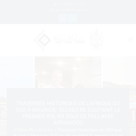
+(230) 660 1771
contact@ellgeo.com
TRAVERSÉE HISTORIQUE DE L’AFRIQUE DU
SUD À MAURICE : ELLGEO RE SOUTIENT LE
PREMIER VOL EN SOLO DE PALLAVEE
APPIGADOO
EllGeo Re
»
Articles
» Traversée historique de l’Afrique
du Sud à Maurice : EllGeo Re soutient le premier vol en