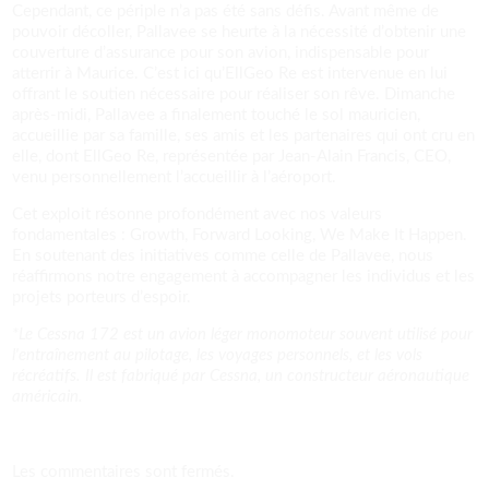
Cependant, ce périple n’a pas été sans défis. Avant même de
pouvoir décoller, Pallavee se heurte à la nécessité d’obtenir une
couverture d’assurance pour son avion, indispensable pour
atterrir à Maurice. C’est ici qu’EllGeo Re est intervenue en lui
offrant le soutien nécessaire pour réaliser son rêve. Dimanche
après-midi, Pallavee a finalement touché le sol mauricien,
accueillie par sa famille, ses amis et les partenaires qui ont cru en
elle, dont EllGeo Re, représentée par Jean-Alain Francis, CEO,
venu personnellement l’accueillir à l’aéroport.
Cet exploit résonne profondément avec nos valeurs
fondamentales : Growth, Forward Looking, We Make It Happen.
En soutenant des initiatives comme celle de Pallavee, nous
réaffirmons notre engagement à accompagner les individus et les
projets porteurs d’espoir.
*Le Cessna 172 est un avion léger monomoteur souvent utilisé pour
l'entraînement au pilotage, les voyages personnels, et les vols
récréatifs. Il est fabriqué par Cessna, un constructeur aéronautique
américain.
Les commentaires sont fermés.