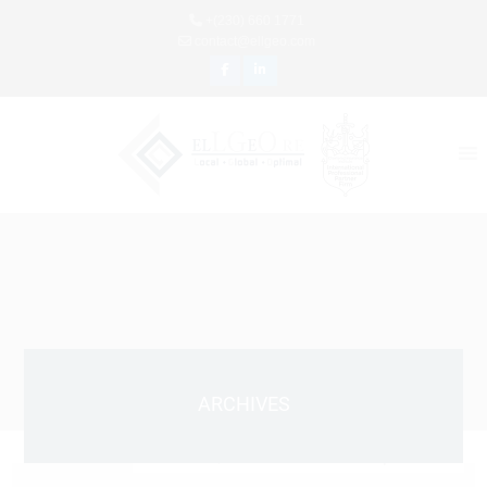
+(230) 660 1771
contact@ellgeo.com
ARCHIVES
Janvier 22, 2025 8:53 Am
Publié par
Admin