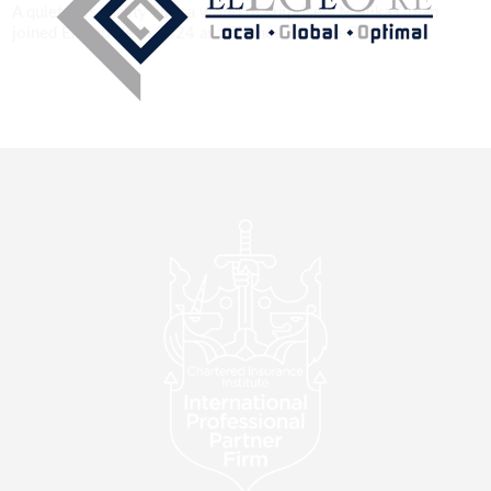
A quiet personality with a world of surprises. Mallika Golap
joined EllGeo Re in 2024 as a Trainee Finance Officer....